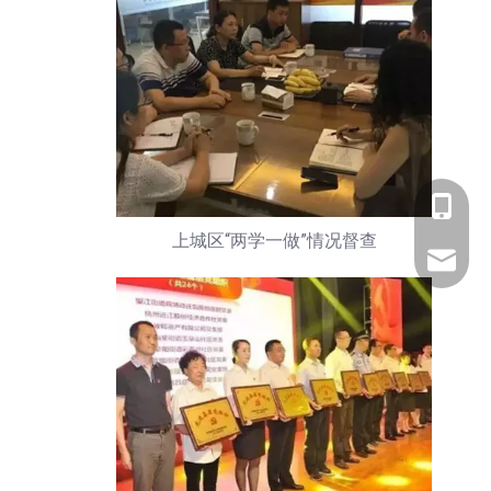
+86 057
上城区“两学一做”情况督查
zjzhdz2