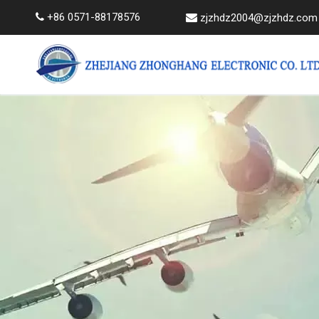
+86 0571-88178576


zjzhdz2004@zjzhdz.com