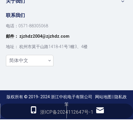
关于我们
上城区“两学一做”情况督查
联系我们
电话：0571-88305068
邮件：
zjzhdz2004@zjzhdz.com
地址： 杭州市莫干山路1418-41号1幢3、4楼
简体中文
版权所有 © 2019-
2024
浙江中杭电子有限公司
网站地图
|
隐私政
策
喜报--我支部荣获“先进基层党组织”荣誉称号
zjzhdz2004@zjzhdz.com
+86 0571-88178576
浙ICP备2024112647号-1